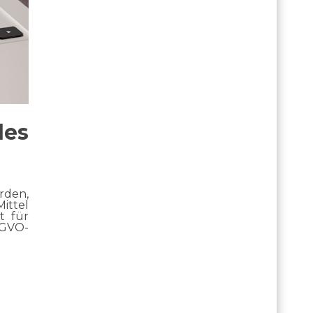
es
rden,
ittel
t für
SGVO-